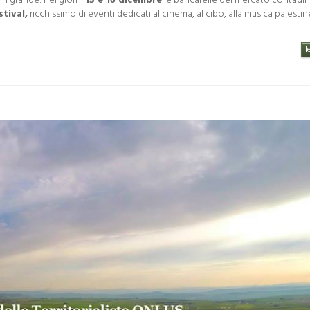
 in grande: nei giorni
15 e 16 dicembre
le bancarelle del mercato contadi
tival,
ricchissimo di eventi dedicati al cinema, al cibo, alla musica palestin
l