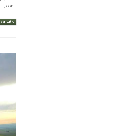
no e
esi, con
eggi tutto