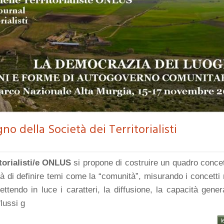
o della Società dei Territorialisti
torialisti/e ONLUS
si propone di costruire un quadro concet
tà di definire temi come la “comunità”, misurando i concetti 
ettendo in luce i caratteri, la diffusione, la capacità gener
lussi g
l