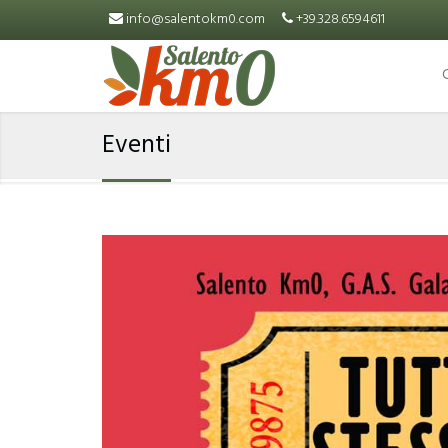
Salta al contenuto principale
info@salentokm0.com
+39.328.6594611
Eventi