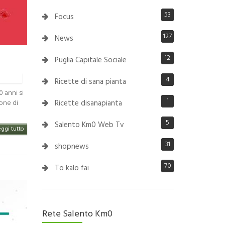
53
Focus
127
News
12
Puglia Capitale Sociale
4
Ricette di sana pianta
0 anni si
1
Ricette disanapianta
one di
5
Salento Km0 Web Tv
eggi tutto
31
shopnews
70
To kalo fai
Rete Salento Km0