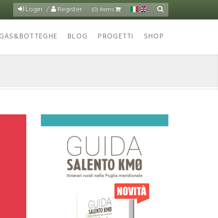
Login
Register
Cerca
(0) Items
Form
di
GAS&BOTTEGHE
BLOG
PROGETTI
SHOP
ricerca