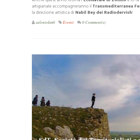
Anche quest'anno ritorna l
'EcoNatale di Zollino
e lo fa
artigianale accompagneranno il
Transmediterranea Fes
la direzione artistica di
Nabil Bey dei Radiodervish
!
salentokm0
Eventi
0 Comment(s)