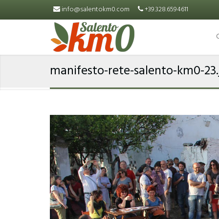
Salta al contenuto principale
info@salentokm0.com
+39.328.6594611
manifesto-rete-salento-km0-23.