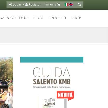
Login
Register
Cerca
(0) Items
Form
di
GAS&BOTTEGHE
BLOG
PROGETTI
SHOP
ricerca