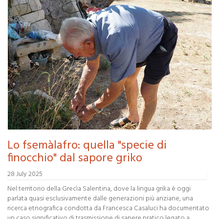
Lo fsemàlafro: quella "specie di
finocchio" dal sapore griko
28 July 2025
Nel territorio della Grecìa Salentina, dove la lingua grika è oggi
parlata quasi esclusivamente dalle generazioni più anziane, una
ricerca etnografica condotta da Francesca Casaluci ha documentato
un caso significativo di trasmissione di sapere pratico legato a