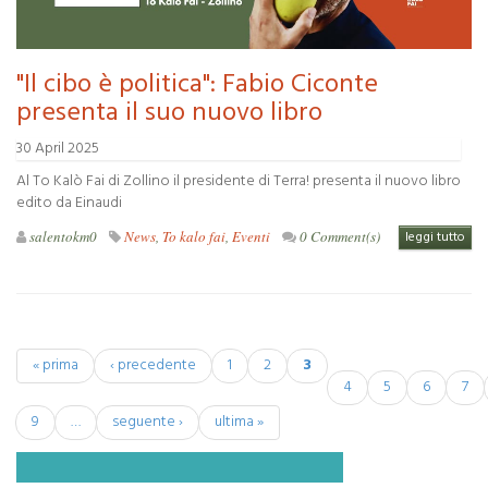
"Il cibo è politica": Fabio Ciconte
presenta il suo nuovo libro
30 April 2025
Al To Kalò Fai di Zollino il presidente di Terra! presenta il nuovo libro
edito da Einaudi
salentokm0
News
,
To kalo fai
,
Eventi
0 Comment(s)
leggi tutto
« prima
‹ precedente
1
2
3
Pagine
4
5
6
7
9
…
seguente ›
ultima »