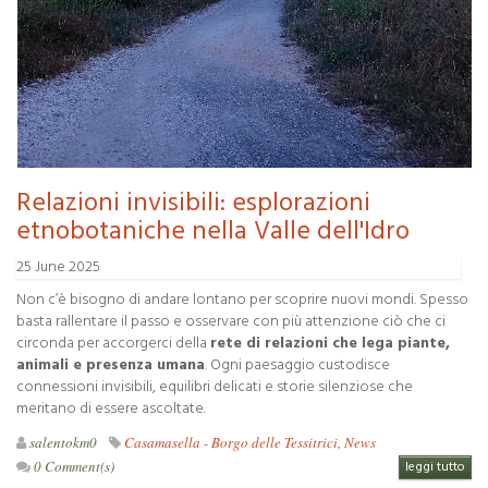
Relazioni invisibili: esplorazioni
etnobotaniche nella Valle dell'Idro
25 June 2025
Non c’è bisogno di andare lontano per scoprire nuovi mondi. Spesso
basta rallentare il passo e osservare con più attenzione ciò che ci
circonda per accorgerci della
rete di relazioni che lega piante,
animali e presenza umana
. Ogni paesaggio custodisce
connessioni invisibili, equilibri delicati e storie silenziose che
meritano di essere ascoltate.
salentokm0
Casamasella - Borgo delle Tessitrici
,
News
0 Comment(s)
leggi tutto