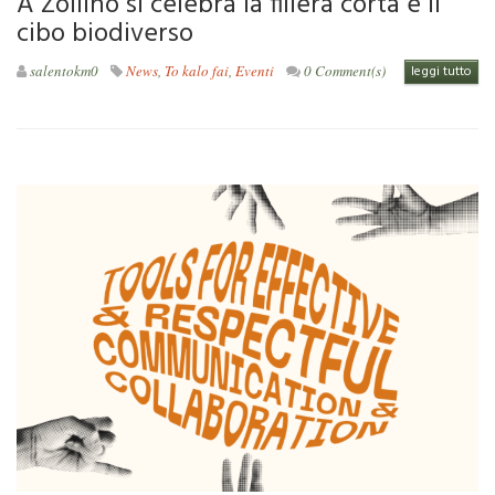
A Zollino si celebra la filiera corta e il
cibo biodiverso
salentokm0
News
,
To kalo fai
,
Eventi
0 Comment(s)
leggi tutto