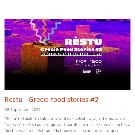
Restu - Grecìa food stories #2
08 September 2025
“Rèstu” nel dialetto salentino vuol dire selvatico, agreste, ma anche
“io resto”, ed è su questo gioco di parole che nasce l’idea di una festa
“di chi resta” per celebrare sì la tradizione, ma anche chi oggi la