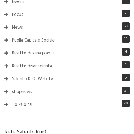
158
Eventi
53
Focus
127
News
12
Puglia Capitale Sociale
4
Ricette di sana pianta
1
Ricette disanapianta
5
Salento Km0 Web Tv
31
shopnews
70
To kalo fai
Rete Salento Km0