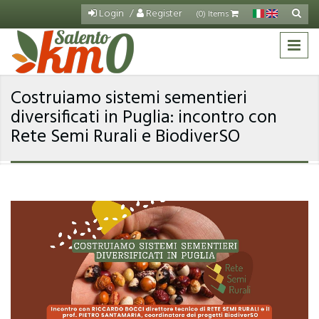
Salta al contenuto principale
Login
Register
Cerca
(0) Items
Fo
di
ric
Costruiamo sistemi sementieri
diversificati in Puglia: incontro con
Rete Semi Rurali e BiodiverSO