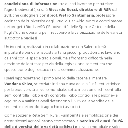
condivisione di informazioni
tra quanti lavorano per tutelare
l’agro-biodiversità, ci sarà
Riccardo Bocci, direttore di RSR
dal
2011, che dialogherà con il prof.
Pietro Santamaria
, professore
ordinario dell'Università degli Studi di Bari Aldo Moro e coordinatore
dei progetti BiodiverSO (“Biodiversità delle Specie Orticole della
Puglia”), che operano per il recupero e la valorizzazione delle varietà
autoctone pugliesi.
Un incontro, realizzato in collaborazione con Salento Km0,
importante per dare risposta ai tanti piccoli produttori che lavorano
da anni con le specie tradizionali, ma affrontano difficoltà nella
gestione delle stesse per via della legislazione sementiera che
spesso pone degli ostacoli nella commercializzazione.
I semi rappresentano il primo anello della catena alimentare.
Vandana Shiva
, scienziata indiana e una delle più influenti attiviste
per la biodiversità a livello mondiale, sottolinea come «chi controlla i
semi controlla il cibo e chi controlla il cibo controlla le persone» e
oggi solo 4 multinazionali detengono il 60% della vendita delle
sementi e dei prodotti agrochimici associati.
Come sostiene Rete Semi Rurali, «uniformità e semplificazione dei
nostri sistemi agricoli hanno comportato la
perdita di quasi l’80%
della diversità delle varietà coltivate
a livello mondiale e solo