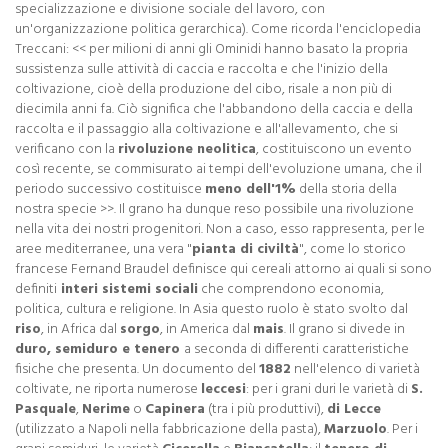
specializzazione e divisione sociale del lavoro, con
un'organizzazione politica gerarchica). Come ricorda l'enciclopedia
Treccani: << per milioni di anni gli Ominidi hanno basato la propria
sussistenza sulle attività di caccia e raccolta e che l'inizio della
coltivazione, cioè della produzione del cibo, risale a non più di
diecimila anni fa. Ciò significa che l'abbandono della caccia e della
raccolta e il passaggio alla coltivazione e all'allevamento, che si
verificano con la
rivoluzione neolitica
, costituiscono un evento
così recente, se commisurato ai tempi dell'evoluzione umana, che il
periodo successivo costituisce
meno dell'1%
della storia della
nostra specie >>. Il grano ha dunque reso possibile una rivoluzione
nella vita dei nostri progenitori. Non a caso, esso rappresenta, per le
aree mediterranee, una vera "
pianta di civiltà
", come lo storico
francese Fernand Braudel definisce qui cereali attorno ai quali si sono
definiti
interi sistemi sociali
che comprendono economia,
politica, cultura e religione. In Asia questo ruolo è stato svolto dal
riso
, in Africa dal
sorgo
, in America dal
mais
. Il grano si divede in
duro, semiduro e tenero
a seconda di differenti caratteristiche
fisiche che presenta. Un documento del
1882
nell'elenco di varietà
coltivate, ne riporta numerose
leccesi
: per i grani duri le varietà di
S.
Pasquale
,
Nerime
o
Capinera
(tra i più produttivi),
di Lecce
(utilizzato a Napoli nella fabbricazione della pasta),
Marzuolo
. Per i