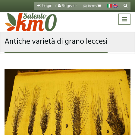
Salta al contenuto principale
Login
Register
Cerca
(0) Items
Fo
di
ric
Antiche varietà di grano leccesi