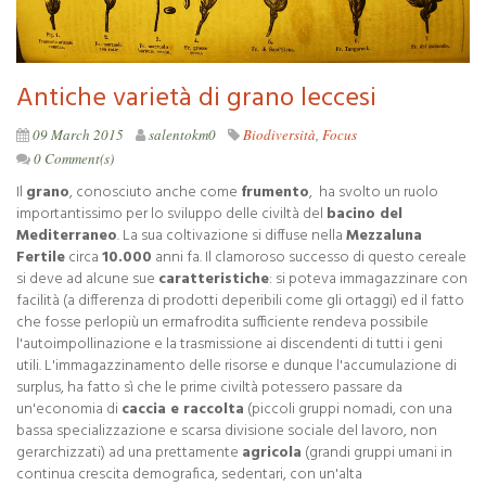
Antiche varietà di grano leccesi
09 March 2015
salentokm0
Biodiversità
,
Focus
0 Comment(s)
Il
grano
, conosciuto anche come
frumento
, ha svolto un ruolo
importantissimo per lo sviluppo delle civiltà del
bacino del
Mediterraneo
. La sua coltivazione si diffuse nella
Mezzaluna
Fertile
circa
10.000
anni fa. Il clamoroso successo di questo cereale
si deve ad alcune sue
caratteristiche
: si poteva immagazzinare con
facilità (a differenza di prodotti deperibili come gli ortaggi) ed il fatto
che fosse perlopiù un ermafrodita sufficiente rendeva possibile
l'autoimpollinazione e la trasmissione ai discendenti di tutti i geni
utili. L'immagazzinamento delle risorse e dunque l'accumulazione di
surplus, ha fatto sì che le prime civiltà potessero passare da
un'economia di
caccia e raccolta
(piccoli gruppi nomadi, con una
bassa specializzazione e scarsa divisione sociale del lavoro, non
gerarchizzati) ad una prettamente
agricola
(grandi gruppi umani in
continua crescita demografica, sedentari, con un'alta