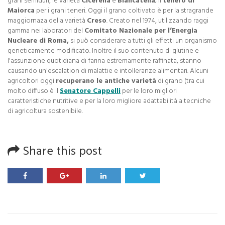
grani semiduri, le varietà
Cicerella
e
Biancatella
; il
tenero di
Maiorca
per i grani teneri. Oggi il grano coltivato è per la stragrande
maggiornaza della varietà
Creso
. Creato nel 1974, utilizzando raggi
gamma nei laboratori del
Comitato Nazionale per l’Energia
Nucleare di Roma,
si può considerare a tutti gli effetti un organismo
geneticamente modificato. Inoltre il suo contenuto di glutine e
l'assunzione quotidiana di farina estremamente raffinata, stanno
causando un'escalation di malattie e intolleranze alimentari. Alcuni
agricoltori oggi
recuperano le antiche varietà
di grano (tra cui
molto diffuso è il
Senatore Cappelli
per le loro migliori
caratteristiche nutritive e per la loro migliore adattabilità a tecniche
di agricoltura sostenibile.
Share this post