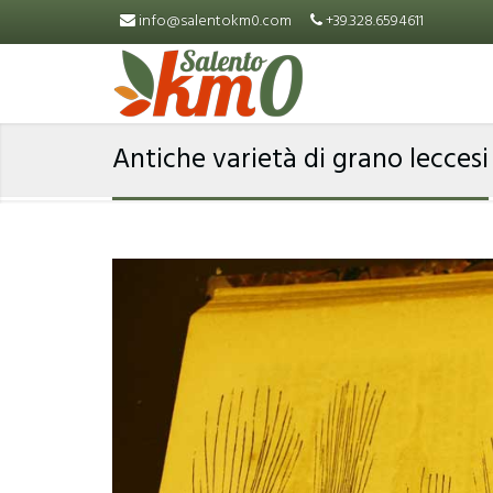
Skip to main content
info@salentokm0.com
+39.328.6594611
Antiche varietà di grano leccesi