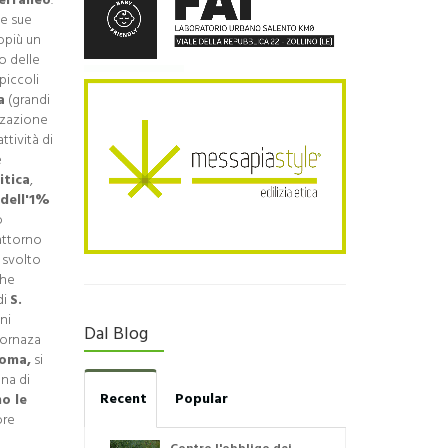
terraneo
.
ne sue
lopiù un
o delle
piccoli
a
(grandi
zzazione
ttività di
e
itica
,
dell'1%
o
 attorno
 svolto
che
di
S.
ani
Dal Blog
giornaza
Roma,
si
ana di
Recent
Popular
o le
ore