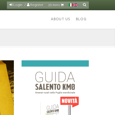
Login
Register
Search
(0) Items
Search
form
ABOUT US
BLOG