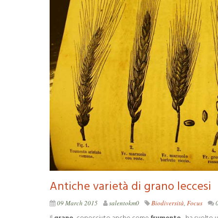
Antiche varietà di grano leccesi
09 March 2015
salentokm0
Biodiversità
,
Focus