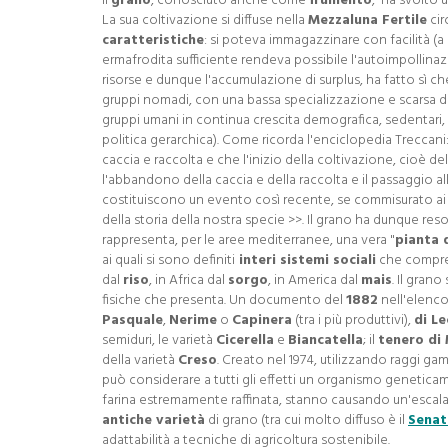
Il
grano
, conosciuto anche come
frumento
, ha svolto u
La sua coltivazione si diffuse nella
Mezzaluna Fertile
cir
caratteristiche
: si poteva immagazzinare con facilità (a 
ermafrodita sufficiente rendeva possibile l'autoimpollinazi
risorse e dunque l'accumulazione di surplus, ha fatto sì c
gruppi nomadi, con una bassa specializzazione e scarsa d
gruppi umani in continua crescita demografica, sedentari,
politica gerarchica). Come ricorda l'enciclopedia Treccani: 
caccia e raccolta e che l'inizio della coltivazione, cioè del
l'abbandono della caccia e della raccolta e il passaggio al
costituiscono un evento così recente, se commisurato ai 
della storia della nostra specie >>. Il grano ha dunque res
rappresenta, per le aree mediterranee, una vera "
pianta d
ai quali si sono definiti
interi sistemi sociali
che compren
dal
riso
, in Africa dal
sorgo
, in America dal
mais
. Il grano
fisiche che presenta. Un documento del
1882
nell'elenco
Pasquale
,
Nerime
o
Capinera
(tra i più produttivi),
di Le
semiduri, le varietà
Cicerella
e
Biancatella
; il
tenero di
della varietà
Creso
. Creato nel 1974, utilizzando raggi ga
può considerare a tutti gli effetti un organismo geneticam
farina estremamente raffinata, stanno causando un'escalati
antiche varietà
di grano (tra cui molto diffuso è il
Senat
adattabilità a tecniche di agricoltura sostenibile.