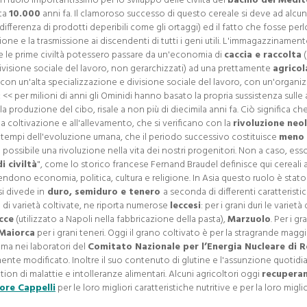
n ruolo importantissimo per lo sviluppo delle civiltà del
bacino del Medi
ca
10.000
anni fa. Il clamoroso successo di questo cereale si deve ad alcu
differenza di prodotti deperibili come gli ortaggi) ed il fatto che fosse per
one e la trasmissione ai discendenti di tutti i geni utili. L'immagazzinament
he le prime civiltà potessero passare da un'economia di
caccia e raccolta
(
ivisione sociale del lavoro, non gerarchizzati) ad una prettamente
agricol
 con un'alta specializzazione e divisione sociale del lavoro, con un'organi
<< per milioni di anni gli Ominidi hanno basato la propria sussistenza sulle a
la produzione del cibo, risale a non più di diecimila anni fa. Ciò significa ch
la coltivazione e all'allevamento, che si verificano con la
rivoluzione neol
tempi dell'evoluzione umana, che il periodo successivo costituisce
meno 
o possibile una rivoluzione nella vita dei nostri progenitori. Non a caso, ess
i civiltà
", come lo storico francese Fernand Braudel definisce qui cereali
dono economia, politica, cultura e religione. In Asia questo ruolo è stato
 si divede in
duro, semiduro e tenero
a seconda di differenti caratteristi
 di varietà coltivate, ne riporta numerose
leccesi
: per i grani duri le varietà 
cce
(utilizzato a Napoli nella fabbricazione della pasta),
Marzuolo
. Per i gr
 Maiorca
per i grani teneri. Oggi il grano coltivato è per la stragrande mag
mma nei laboratori del
Comitato Nazionale per l’Energia Nucleare di 
ente modificato. Inoltre il suo contenuto di glutine e l'assunzione quotidi
on di malattie e intolleranze alimentari. Alcuni agricoltori oggi
recuperan
ore Cappelli
per le loro migliori caratteristiche nutritive e per la loro migli