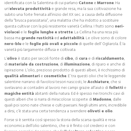
identificata con la Salentina di cui parlano
Catone
e
Marrone
. Ha
un’
elevata produttività
e grande resa, ma la sua coltivazione ha
subito una forte frenata all’inizio del XX sec. a causa della diffusione
della “brusca parassitaria”, una malattia che ha indotto a sostituire
questa cultivar con la più resistente varietà Cellina. I frutti sono
neri-
violacei
e le
foglie lunghe e strette
. La Cellina ha una resa più
bassa ma
grande rusticità
ed
adattabilità
. Le olive sono di colore
nero-blu
e le
foglie più ovali e piccole
di quelle dell’ Ogliarola. È la
varietà più largamente diffusa e coltivata.
L’
olivo
è stato per secoli fonte di
cibo
, di
cura
e di
riscaldamento
,
di
materiale da costruzione
, di
illuminazione
, di riparo e anche di
ispirazione. L’olio, prezioso prodotto di questi alberi, è ricchissimo di
qualità alimentari
e
cosmetiche
. E’ tra questi olivi che le leggende
salentine narrano di favolosi tesori nascosti, le
Acchiature
, che si
svelavano ai contadini al lavoro nei campi grazie all’aiuto di
folletti
e
magiche
entità
abitanti della natura. Ed è spesso nei tronchi cavi di
questi alberi che si narra di miracolose scoperte di
Madonne
, dalle
quali poi sono nate chiese e culti paesani. Negli ultimi anni, incredibile
a dirsi, c’è stata una certa tendenza a svendere
oliveti e olio
.
Forse si è sentita così spesso la storia della scarsa qualità e resa
economica dell’olio salentino, che si è finito col crederci e con