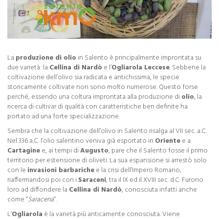
La
produzione di olio
in Salento è principalmente improntata su
due varietà: la
Cellina di Nardò
e l’
Ogliarola Leccese
. Sebbene la
coltivazione dell’olivo sia radicata e antichissima, le specie
storicamente coltivate non sono molto numerose. Questo forse
perché, essendo una coltura improntata alla produzione di
olio
, la
ricerca di cultivar di qualità con caratteristiche ben definite ha
portato ad una forte specializzazione.
Sembra che la coltivazione dell’olivo in Salento risalga al VII sec. a.C.
Nel 336 a.C. l’olio salentino veniva già esportato in
Oriente
e a
Cartagine
e, ai tempi di
Augusto
, pare che il Salento fosse il primo
territorio per estensione di oliveti. La sua espansione si arrestò solo
con le
invasioni barbariche
e la crisi dell’Impero Romano,
riaffermandosi poi con i
Saraceni
, tra il IX ed il XVIII sec. d.C. Furono
loro ad diffondere la
Cellina di Nardò
, conosciuta infatti anche
come “
Saracena
”.
L’
Ogliarola
è la varietà più anticamente conosciuta. Viene