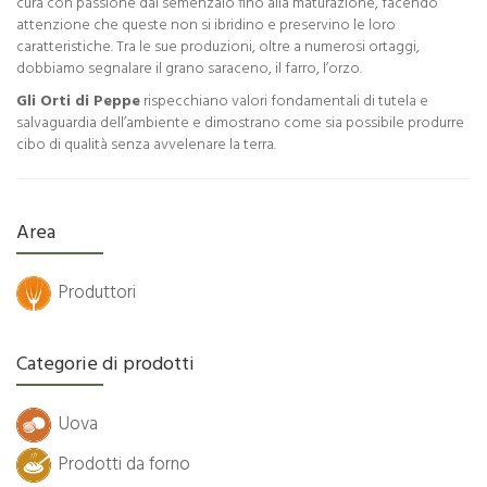
cura con passione dal semenzaio fino alla maturazione, facendo
attenzione che queste non si ibridino e preservino le loro
caratteristiche. Tra le sue produzioni, oltre a numerosi ortaggi,
dobbiamo segnalare il grano saraceno, il farro, l’orzo.
Gli Orti di Peppe
rispecchiano valori fondamentali di tutela e
salvaguardia dell’ambiente e dimostrano come sia possibile produrre
cibo di qualità senza avvelenare la terra.
Area
Produttori
Categorie di prodotti
Uova
Prodotti da forno