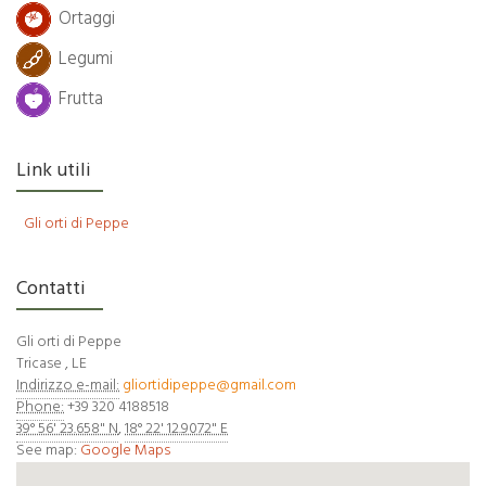
Ortaggi
Legumi
Frutta
Link utili
Gli orti di Peppe
Contatti
Gli orti di Peppe
Tricase
,
LE
Indirizzo e-mail:
gliortidipeppe@gmail.com
Phone:
+39 320 4188518
39° 56' 23.658" N
,
18° 22' 12.9072" E
See map:
Google Maps