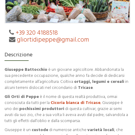
+39 320 4188518
gliortidipeppe@gmail.com
Descrizione
Giuseppe Battocchio
è un giovane agricoltore. Abbandonata la
sua precedente occupazione, qualche anno fa decide di dedicarsi
completamente all’agricoltura. Coltiva
ortaggi, legumi e cereali
in
alcuni terreni dislocati nel circondario di
Tricase
.
Gli Orti di Peppe
è il nome di questa realtà produttiva, ormai
conosciuta da tutti per la
Cicoria bianca di Tricase
;
Giuseppe è
uno dei
pochissimi produttori
di questa cultivar, grazie ai semi
avuti da suo zio, che a sua volta li aveva avuti dal padre, salvandola a
tutti gli effetti dall’oblio e dalla scomparsa.
Giuseppe è un
custode
di numerose antiche
varietà locali
, che