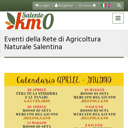
Salta al contenuto principale
Login
Register
Cerca
(0) Items
Fo
di
ric
Eventi della Rete di Agricoltura
Naturale Salentina
calendario-rete-aprile-
giugno.jpeg