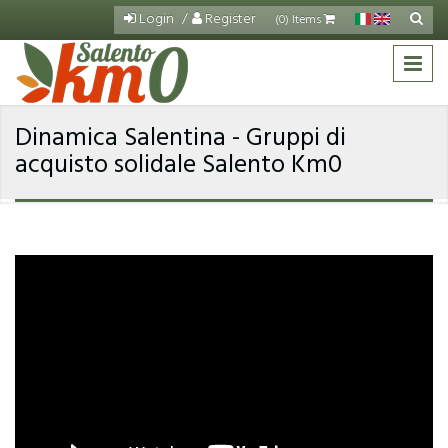
Salta al contenuto principale
Login
Register
Cerca
(0) Items
Fo
di
ric
Dinamica Salentina - Gruppi di
acquisto solidale Salento Km0