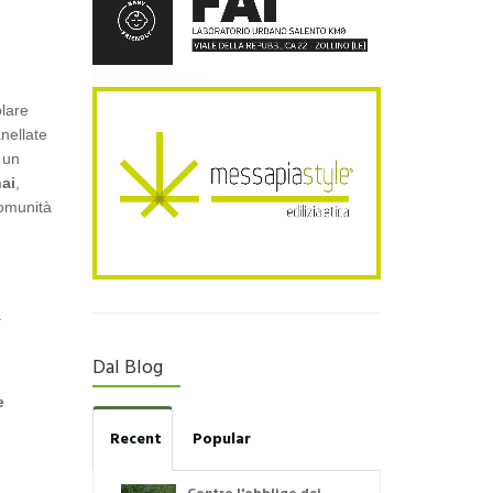
olare
anellate
 un
ai
,
comunità
.
Dal Blog
e
Recent
Popular