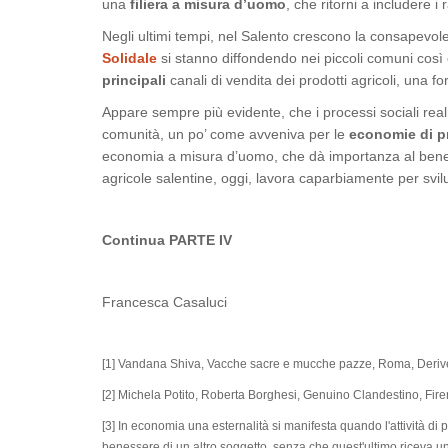
una
filiera a misura d’uomo
, che ritorni a includere i
Negli ultimi tempi, nel Salento crescono la consapevol
Solidale
si stanno diffondendo nei piccoli comuni così
principali
canali di vendita dei prodotti agricoli, una
Appare sempre più evidente, che i processi sociali re
comunità, un po’ come avveniva per le
economie di p
economia a misura d’uomo, che dà importanza al benesser
agricole salentine, oggi, lavora caparbiamente per svi
Continua PARTE IV
Francesca Casaluci
[1] Vandana Shiva, Vacche sacre e mucche pazze, Roma, Deriv
[2] Michela Potito, Roberta Borghesi, Genuino Clandestino, Fir
[3] In economia una esternalità si manifesta quando l'attività d
benessere di un altro soggetto, senza che quest'ultimo riceva u