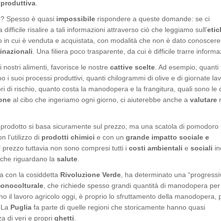
a produttiva
.
o? Spesso è quasi
impossibile
rispondere a queste domande: se ci
ficile risalire a tali informazioni attraverso ciò che leggiamo sull’
etic
o in cui è venduta e acquistata, con modalità che non è dato conoscere
inazionali
. Una filiera poco trasparente, da cui è difficile trarre informa
 nostri alimenti, favorisce le nostre
cattive scelte
. Ad esempio, quanti 
 suoi processi produttivi, quanti chilogrammi di olive e di giornate lav
tori di rischio, quanto costa la manodopera e la frangitura, quali sono le d
ione
al cibo che ingeriamo ogni giorno, ci aiuterebbe anche a
valutare
 prodotto si basa sicuramente sul prezzo, ma una scatola di pomodoro 
 l’utilizzo di
prodotti chimici
e con un
grande impatto sociale e
l prezzo tuttavia non sono compresi tutti i
costi ambientali
e
sociali
in
i che riguardano la
salute
.
ita con la cosiddetta
Rivoluzione Verde
, ha determinato una “progressi
monocolturale
, che richiede spesso grandi quantità di manodopera per
no il lavoro agricolo oggi, è proprio lo sfruttamento della manodopera, 
. La
Puglia
fa parte di quelle regioni che storicamente hanno quasi
za di veri e propri
ghetti
.