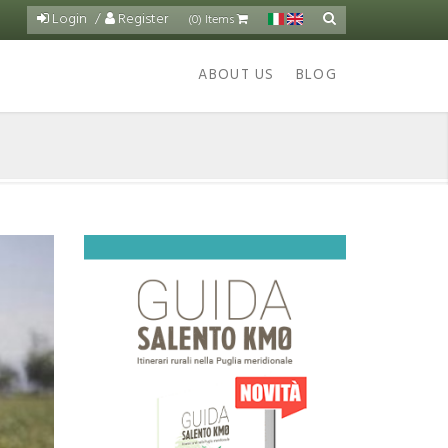
Login
Register
Search
(0) Items
Search
form
ABOUT US
BLOG