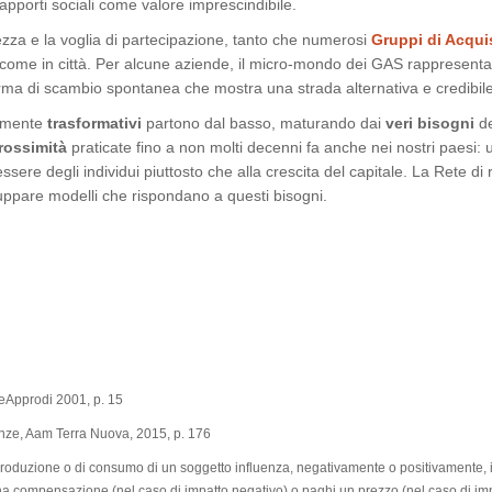
 rapporti sociali come valore imprescindibile.
ezza e la voglia di partecipazione, tanto che numerosi
Gruppi di Acqui
 come in città. Per alcune aziende, il micro-mondo dei GAS rappresenta
 forma di scambio spontanea che mostra una strada alternativa e credibile
almente
trasformativi
partono dal basso, maturando dai
veri bisogni
de
rossimità
praticate fino a non molti decenni fa anche nei nostri paesi: 
e degli individui piuttosto che alla crescita del capitale. La Rete di 
luppare modelli che rispondano a questi bisogni.
eApprodi 2001, p. 15
enze, Aam Terra Nuova, 2015, p. 176
i produzione o di consumo di un soggetto influenza, negativamente o positivamente, i
na compensazione (nel caso di impatto negativo) o paghi un prezzo (nel caso di im