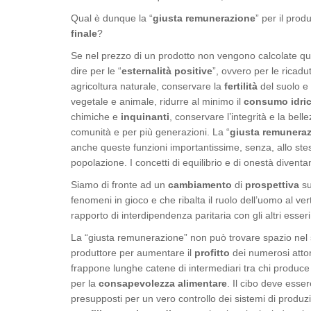
Qual è dunque la “
giusta remunerazione
” per il prod
finale
?
Se nel prezzo di un prodotto non vengono calcolate que
dire per le “
esternalità positive
”, ovvero per le ricad
agricoltura naturale, conservare la
fertilità
del suolo e
vegetale e animale, ridurre al minimo il
consumo idri
chimiche e
inquinanti
, conservare l’integrità e la bell
comunità e per più generazioni. La “
giusta remunera
anche queste funzioni importantissime, senza, allo stes
popolazione. I concetti di equilibrio e di onestà diventan
Siamo di fronte ad un
cambiamento
di
prospettiva
su
fenomeni in gioco e che ribalta il ruolo dell’uomo al ver
rapporto di interdipendenza paritaria con gli altri esseri
La “giusta remunerazione” non può trovare spazio nel s
produttore per aumentare il
profitto
dei numerosi attori
frappone lunghe catene di intermediari tra chi produce 
per la
consapevolezza alimentare
. Il cibo deve esse
presupposti per un vero controllo dei sistemi di produz