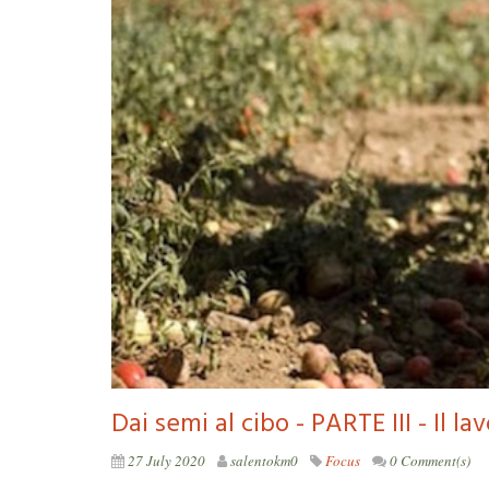
Dai semi al cibo - PARTE III - Il la
27 July 2020
salentokm0
Focus
0 Comment(s)