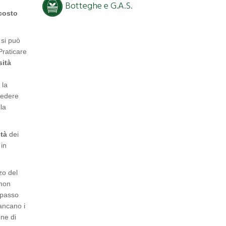
Botteghe e G.A.S.
costo
 si può
 Praticare
sità
 la
vedere
la
ità
dei
 in
zo del
 non
 passo
mancano i
one di