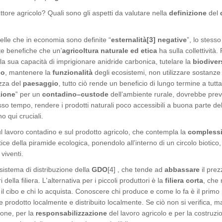
uttore agricolo? Quali sono gli aspetti da valutare nella
definizione
del
lle che in economia sono definite “
esternalità[3] negative
”, lo stesso
ute benefiche che un’
agricoltura naturale ed etica
ha sulla collettività.
 la sua capacità di imprigionare anidride carbonica, tutelare la
biodiver
co
, mantenere la
funzionalità
degli ecosistemi, non utilizzare sostanze
ezza del
paesaggio
, tutto ciò rende un beneficio di lungo termine a tutta
zione
” per un
contadino–custode
dell’ambiente rurale, dovrebbe pre
so tempo, rendere i prodotti naturali poco accessibili a buona parte del
o qui cruciali.
l lavoro contadino e sul prodotto agricolo, che contempla la
compless
tice della piramide ecologica, ponendolo all’interno di un circolo biotico,
 viventi.
istema di distribuzione della
GDO
[4] , che tende ad
abbassare
il prez
 della filiera. L'alternativa per i piccoli produttori è la
filiera corta
, che
il cibo e chi lo acquista. Conoscere chi produce e come lo fa è il primo
re prodotto localmente e distribuito localmente. Se ciò non si verifica, 
ione, per la
responsabilizzazione
del lavoro agricolo e per la costruzi