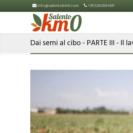
Skip to main content
info@salentokm0.com
+39.328.6594611
Dai semi al cibo - PARTE III - Il 