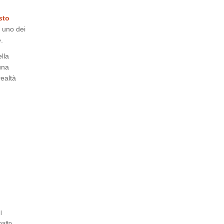
sto
 uno dei
.
lla
una
realtà
l
patto