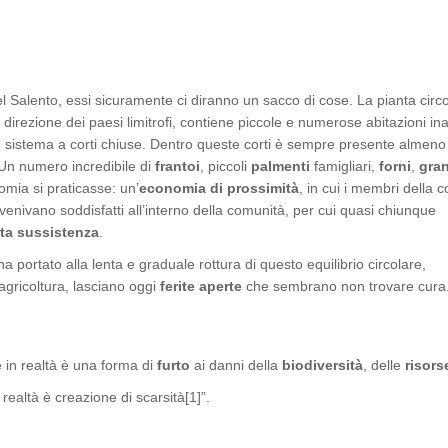
l Salento, essi sicuramente ci diranno un sacco di cose. La pianta circ
 direzione dei paesi limitrofi, contiene piccole e numerose abitazioni in
un sistema a corti chiuse. Dentro queste corti è sempre presente almeno
 Un numero incredibile di
frantoi
, piccoli
palmenti
famigliari,
forni
,
gran
mia si praticasse: un’
economia di prossimità
, in cui i membri della 
 venivano soddisfatti all’interno della comunità, per cui quasi chiunque
a sussistenza
.
ha portato alla lenta e graduale rottura di questo equilibrio circolare,
agricoltura, lasciano oggi
ferite aperte
che sembrano non trovare cura
 in realtà è una forma di
furto
ai danni della
biodiversità
, delle
risors
realtà è creazione di scarsità[1]”.