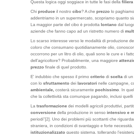
Questa logica oggi soggiace in tutte le fasi della
filier
Chi
produce
il nostro
cibo
? A che
prezzo
lo paghiam
addentriamo in un supermercato, scopriamo quanto sia dif
La maggior parte del cibo è prodotta
lontano
dal luog
aziende che fanno capo ad un ristretto numero di
mult
Lo scarso interesse verso le modalità di produzione dei
coloro che consumano quotidianamente olio, conoscono i
occorrono per un litro di olio, quali sono le cure e i fat
dell’agricoltore? Probabilmente, una maggiore
attenz
prezzo
finale di quel prodotto.
E' indubbio che spesso il primo
criterio
di
scelta
di un
con lo
sfruttamento
dei
lavoratori
nelle campagne, con
ambientale,
costerà sicuramente
pochissimo
. In que
che la collettività sta comunque pagando, inclusi quell
La
trasformazione
dei modelli agricoli produttivi, part
conversione
della produzione in senso
intensivo e 
periodi”[2]. Uno dei problemi più scottanti che riguarda
straniera, in condizioni di svantaggio e forte necessità
istituzionalizzato
questo sistema, tollerando l’esisten