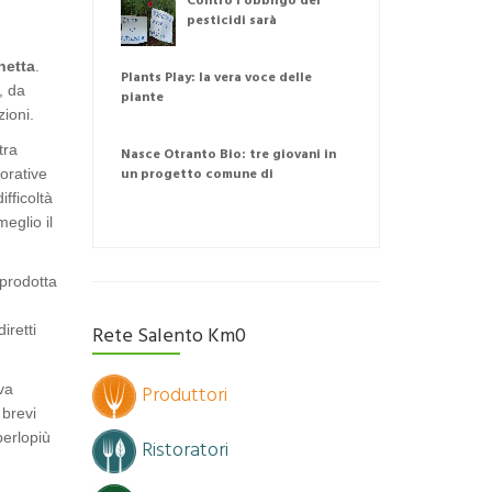
Contro l'obbligo dei
pesticidi sarà
disobbedienza
hetta
.
Plants Play: la vera voce delle
, da
piante
zioni.
tra
Nasce Otranto Bio: tre giovani in
un progetto comune di
orative
agricoltura naturale
ifficoltà
meglio il
prodotta
Rete Salento Km0
diretti
Produttori
va
 brevi
perlopiù
Ristoratori