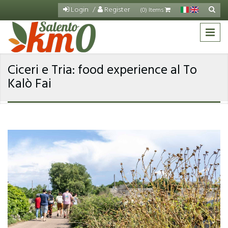
Skip to main content
Login
Register
Search
(0) Items
Sea
for
Ciceri e Tria: food experience al To
Kalò Fai