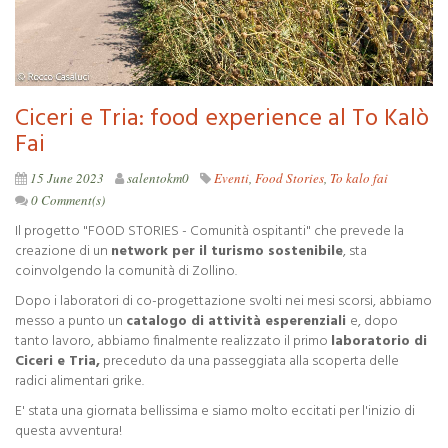
Ciceri e Tria: food experience al To Kalò
Fai
15 June 2023
salentokm0
Eventi
,
Food Stories
,
To kalo fai
0 Comment(s)
Il progetto "FOOD STORIES - Comunità ospitanti" che prevede la
creazione di un
network per il turismo sostenibile
, sta
coinvolgendo la comunità di Zollino.
Dopo i laboratori di co-progettazione svolti nei mesi scorsi, abbiamo
messo a punto un
catalogo di attività esperenziali
e, dopo
tanto lavoro, abbiamo finalmente realizzato il primo
laboratorio di
Ciceri e Tria,
preceduto da una passeggiata alla scoperta delle
radici alimentari grike.
E' stata una giornata bellissima e siamo molto eccitati per l'inizio di
questa avventura!