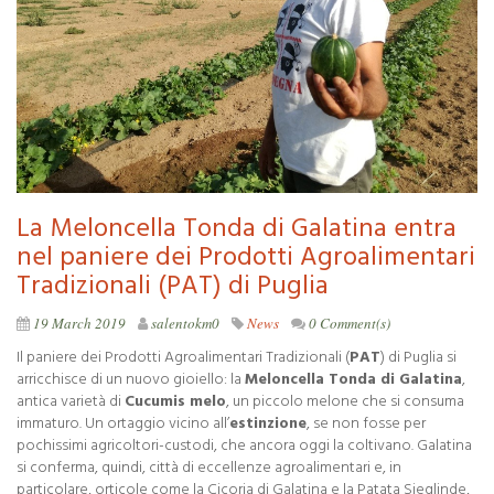
La Meloncella Tonda di Galatina entra
nel paniere dei Prodotti Agroalimentari
Tradizionali (PAT) di Puglia
19 March 2019
salentokm0
News
0 Comment(s)
Il paniere dei Prodotti Agroalimentari Tradizionali (
PAT
) di Puglia si
arricchisce di un nuovo gioiello: la
Meloncella Tonda di Galatina
,
antica varietà di
Cucumis melo
, un piccolo melone che si consuma
immaturo. Un ortaggio vicino all’
estinzione
, se non fosse per
pochissimi agricoltori-custodi, che ancora oggi la coltivano. Galatina
si conferma, quindi, città di eccellenze agroalimentari e, in
particolare, orticole come la Cicoria di Galatina e la Patata Sieglinde,