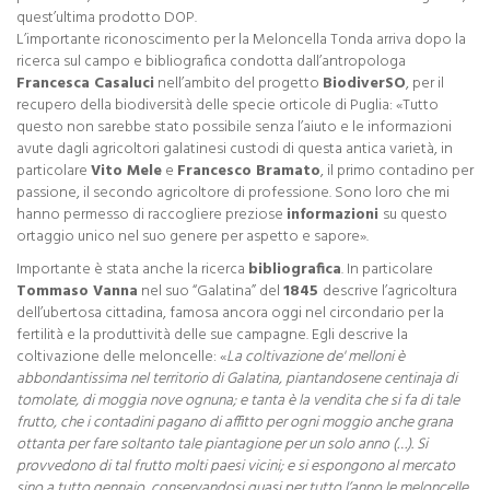
quest’ultima prodotto DOP.
L’importante riconoscimento per la Meloncella Tonda arriva dopo la
ricerca sul campo e bibliografica condotta dall’antropologa
Francesca Casaluci
nell’ambito del progetto
BiodiverSO
, per il
recupero della biodiversità delle specie orticole di Puglia: «Tutto
questo non sarebbe stato possibile senza l’aiuto e le informazioni
avute dagli agricoltori galatinesi custodi di questa antica varietà, in
particolare
Vito Mele
e
Francesco Bramato
, il primo contadino per
passione, il secondo agricoltore di professione. Sono loro che mi
hanno permesso di raccogliere preziose
informazioni
su questo
ortaggio unico nel suo genere per aspetto e sapore».
Importante è stata anche la ricerca
bibliografica
. In particolare
Tommaso Vanna
nel suo “Galatina” del
1845
descrive l’agricoltura
dell’ubertosa cittadina, famosa ancora oggi nel circondario per la
fertilità e la produttività delle sue campagne. Egli descrive la
coltivazione delle meloncelle: «
La coltivazione de' melloni è
abbondantissima nel territorio di Galatina, piantandosene centinaja di
tomolate, di moggia nove ognuna; e tanta è la vendita che si fa di tale
frutto, che i contadini pagano di affitto per ogni moggio anche grana
ottanta per fare soltanto tale piantagione per un solo anno (…). Si
provvedono di tal frutto molti paesi vicini; e si espongono al mercato
sino a tutto gennajo, conservandosi quasi per tutto l’anno le meloncelle,