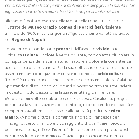
che si hanno dalle stesse piante di mellone, per alleggerire la pianta e far
ingrossare i due o tre melloni che si lasciano per la maturazione
».
Rilevante è poi la presenza della Meloncella tonda tra le tavole
illustrate del
Museo Orazio Comes di Portici (Na)
, risalente
all’inizio del ‘900, in cui vengono raffigurate alcune varietà coltivate
nel
Regno di Napoli
.
Le Meloncelle tonde sono
precoci
, dall’aspetto
vivido
, buccia
lucida,
costolute
. Il colore è verde brillante, con chiazze più chiare in
corrispondenza delle scanalature. Il sapore è dolce e la consistenza
acquosa, più di altre varietà. Per la sua coltivazione sono totalmente
assenti impianti di irrigazione: cresce in completa
aridocoltura
. La
“tonda” è una meloncella che si produce e consuma solo su Galatina.
Spostandosi di soli pochi chilometri si possono trovare altre varietà:
in questo modo ciascuno ha la sua identità agroalimentare.
«Abbiamo più volte collaborato con Francesca Casaluci su progetti
destinati alla valorizzazione del territorio, riconoscendole capacità e
competenza» afferma l'assessore alle Attività produttive
Nico
Mauro
. «A nome di tutta la comunità, ringrazio Francesca per
l'impegno, certo che l'obiettivo raggiunto di qualificare i prodotti
della nostra terra, rafforzi l'identità del territorio e crei i presupposti
per uno sviluppo economico». Grazie a questo riconoscimento,