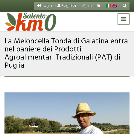
Skip to main content
Login
Register
Search
(0) Items
Sea
for
La Meloncella Tonda di Galatina entra
nel paniere dei Prodotti
Agroalimentari Tradizionali (PAT) di
Puglia