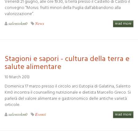
Venerdì 21 giugno, alle ore 19.30, si terrà presso il Castello di Castro il
convegno “Morus: frutti minori della Puglia dall’abbandono alla
valorizzazione”.
salentokm0
News
read more
Stagioni e sapori - cultura della terra e
salute alimentare
10 March 2013
Domenica 17 marzo presso il circolo arci Eutopia di Galatina, Salento
Km0 incontra il counselling nutrizionale e dietista Marcello Greco. Si
parlerà del valore alimentare e gastronomico delle antiche varietà
orticole.
salentokm0
Eventi
read more