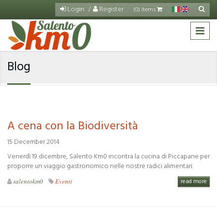
Skip to main content
Login
Register
Search
(0) Items
Sea
for
Blog
A cena con la Biodiversità
15 December 2014
Venerdì 19 dicembre, Salento Km0 incontra la cucina di Piccapane per
proporre un viaggio gastronomico nelle nostre radici alimentari.
salentokm0
Eventi
read more